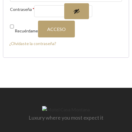
Contraseña
*
ACCESO
Recuérdame
¿Olvidaste la contraseña?
Luxury where you most expect it